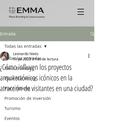
Entrada
Todas las entradas
Leonardo Nieto
Todas las entradas
19 jul 2023
3 min de lectura
¿Cómo influyen los proyectos
Place Branding
arquitectónicos icónicos en la
Place Marketing
atracción de visitantes en una ciudad?
Place Making
Promoción de Inversión
Turismo
Eventos