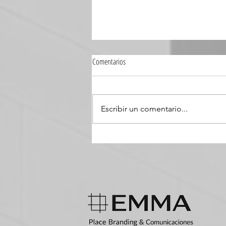
Comentarios
Escribir un comentario...
La ocupación no empieza en el hotel:
empieza en el destino