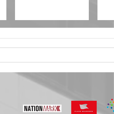
América Latina 2026: El arte de narrar
Confia
confianza en un mundo incierto
de las 