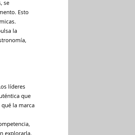
, se 
mento. Esto 
ómicas.
ulsa la 
stronomía, 
os líderes 
uténtica que 
r qué la marca 
competencia, 
n explorarla.