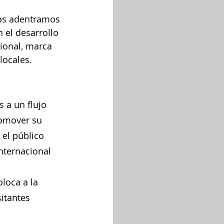
nos adentramos 
 el desarrollo 
ional, marca 
locales.
 a un flujo 
romover su 
 el público 
nternacional 
loca a la 
itantes 