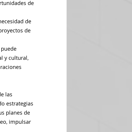
rtunidades de 
necesidad de 
 proyectos de 
l puede 
 y cultural, 
eraciones 
e las 
o estrategias 
us planes de 
leo, impulsar 