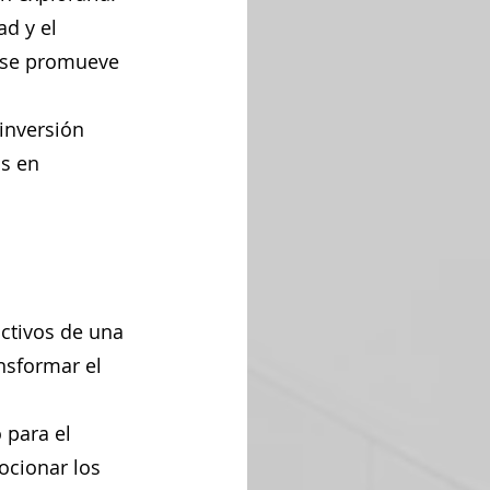
ad y el 
y se promueve 
inversión 
s en 
activos de una 
nsformar el 
 para el 
ocionar los 