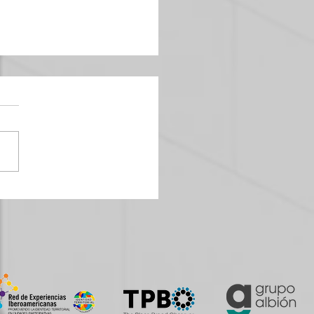
nza: la nueva moneda en el mundo
marcas y los lugares