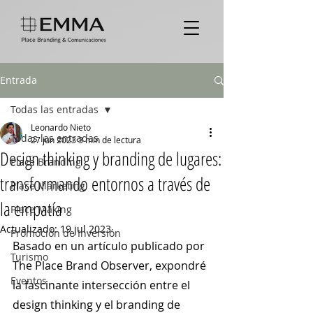
Entrada
Todas las entradas
Leonardo Nieto
Todas las entradas
27 jun 2023
3 min de lectura
Design thinking y branding de lugares:
Place Branding
transformando entornos a través de
Place Marketing
la empatía
Place Making
Actualizado:
19 jul 2023
Promoción de Inversión
Basado en un artículo publicado por 
Turismo
The Place Brand Observer, expondré 
Eventos
la fascinante intersección entre el 
design thinking y el branding de 