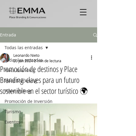
Entrada
Todas las entradas
Leonardo Nieto
Todas las entradas
20 jun 2024
2 min de lectura
Promoción de destinos y Place
Place Branding
Branding: claves para un futuro
Place Marketing
sostenible en el sector turístico 🌍
Place Making
Promoción de Inversión
Turismo
Eventos