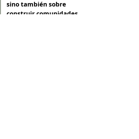
sino también sobre 
construir comunidades 
resilientes y sostenibles.
📄 
Leer el informe completo del WEF 
2024
#PlaceBranding
#TravelTourism
#Sostenibilidad
#DesarrolloTurístico
#PromociónDeDestinos
#WEF2024
turismo
Place branding
marketing destinos
Place Branding
Place Marketing
Turismo
Entradas recientes
Ver todo