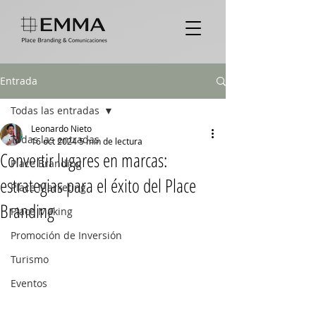
Entrada
Todas las entradas
Leonardo Nieto
Todas las entradas
16 oct 2024
5 min de lectura
Convertir lugares en marcas:
Place Branding
estrategias para el éxito del Place
Place Marketing
Branding
Place Making
Promoción de Inversión
Turismo
Eventos