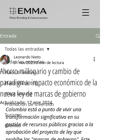
Entrada
Todas las entradas
Leonardo Nieto
Todas las entradas
21 nov 2023
2 min de lectura
Ahorro millonario y cambio de
Place Branding
paradigma: impacto económico de la
Place Marketing
nueva ley de marcas de gobierno
Place Making
Actualizado:
17 ene 2024
Promoción de Inversión
Colombia está a punto de vivir una 
Turismo
transformación significativa en su 
gestión de recursos públicos gracias a la 
Eventos
aprobación del proyecto de ley que 
prohíbe las "marcas de gobierno". Este 