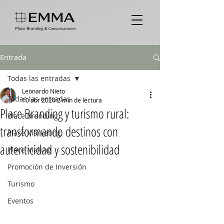
Entrada
Todas las entradas
Leonardo Nieto
Todas las entradas
10 abr 2024
2 min de lectura
Place Branding y turismo rural:
Place Branding
transformando destinos con
Place Marketing
autenticidad y sostenibilidad
Place Making
Promoción de Inversión
Turismo
Eventos